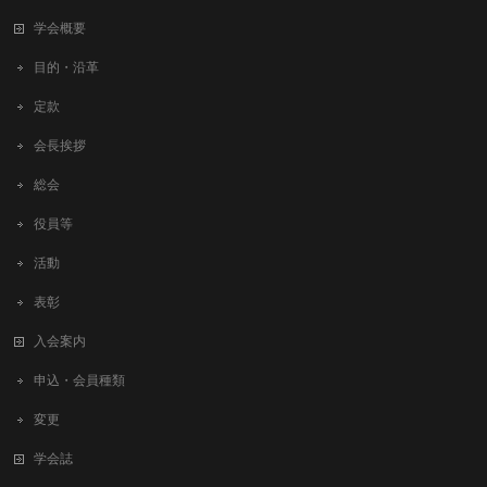
学会概要
目的・沿革
定款
会長挨拶
総会
役員等
活動
表彰
入会案内
申込・会員種類
変更
学会誌